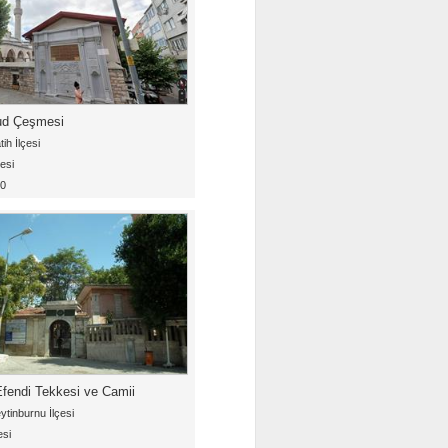
d Çeşmesi
ih İlçesi
esi
20
fendi Tekkesi ve Camii
ytinburnu İlçesi
esi