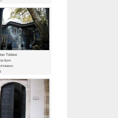
21
tan Türbesi
üp İlçesi
f kitabesi
1