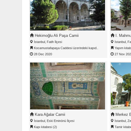
Hekimoğlu Ali Paşa Camii
I. Mahmu
İstanbul, Fatih İlçesi
İstanbul, Fat
Kocamustafapaşa Caddesi üzerindeki kapıd..
Yapım kitab
28 Dec 2020
27 Nov 20
Kara Ağalar Camii
Merkez E
İstanbul, Eski Eminönü İlçesi
İstanbul, Ze
Kapı kitabesi (2)
Tamir kitab