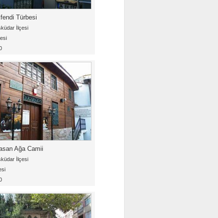
endi Türbesi
küdar İlçesi
esi
0
asan Ağa Camii
küdar İlçesi
esi
0