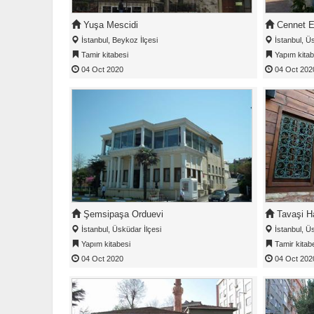
Yuşa Mescidi
Cennet Ef
İstanbul, Beykoz İlçesi
İstanbul, Üs
Tamir kitabesi
Yapım kitab
04 Oct 2020
04 Oct 202
Şemsipaşa Orduevi
Tavaşi H
İstanbul, Üsküdar İlçesi
İstanbul, Üs
Yapım kitabesi
Tamir kitab
04 Oct 2020
04 Oct 202