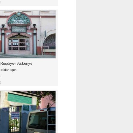
0
Rüşdiye-i Askeriye
küdar İlçesi
i
0