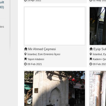
29 Apr 2022
02 May 20
ilt
30)
ies
Mir Ahmed Çeşmesi
Eyüp Sul
İstanbul, Eski Eminönü İlçesi
İstanbul, Ey
Yapım kitabesi
Kadem-i Şeri
09 Feb 2021
09 Feb 202