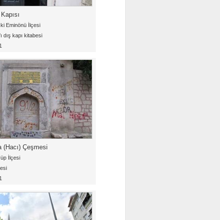
Kapısı
ki Eminönü İlçesi
ı dış kapı kitabesi
1
a (Hacı) Çeşmesi
üp İlçesi
esi
1