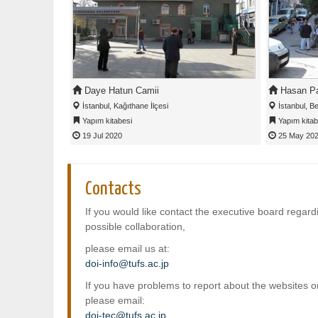
Daye Hatun Camii
Hasan Pa
İstanbul, Kağıthane İlçesi
İstanbul, Be
Yapım kitabesi
Yapım kitab
19 Jul 2020
25 May 20
Contacts
If you would like contact the executive board regard
possible collaboration,
please email us at:
doi-info@tufs.ac.jp
If you have problems to report about the websites o
please email:
doi-tec@tufs.ac.jp