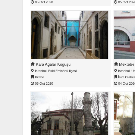
05 Oct 2020
05 Oct 202
Kara Ağalar Koğuşu
Mekteb-i 
İstanbul, Eski Eminönü İlçesi
İstanbul, Üs
Kitabe
İsim kitabes
05 Oct 2020
04 Oct 202