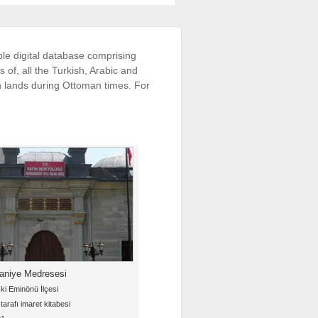
le digital database comprising
s of, all the Turkish, Arabic and
an lands during Ottoman times. For
niye Medresesi
ki Eminönü İlçesi
arafı imaret kitabesi