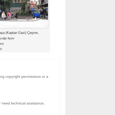
şa (Kaptan Gazi) Çeşme..
yoğlu İlçesi
esi
20
ing copyright permissions or a
r need technical assistance,