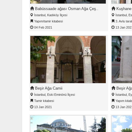
Babüssaade ağası Osman Ağa Çeş..
Kuşhane 
İstanbul, Kadıköy İlçesi
İstanbul, Es
Yapım/tamir kitabesi
3. Avlu taraf
04 Feb 2021
13 Jan 202
Beşir Ağa Camii
Beşir Ağ
İstanbul, Eski Eminönü İlçesi
İstanbul, Ey
Tamir kitabesi
Yapım kitab
13 Jan 2021
13 Jan 202